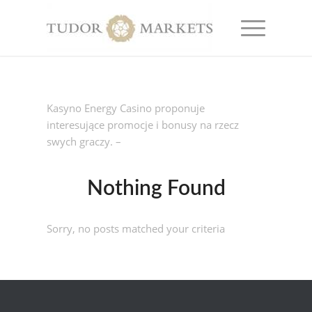
Kasyno Energy Casino proponuje
interesujące promocje i bonusy na rzecz
swych graczy. –
Nothing Found
Sorry, no posts matched your criteria