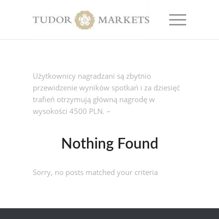
Użytkownicy nagradzani są zbytnio
przewidzenie wyników spotkań i za dziesięć
trafień otrzymują główną nagrodę w
wysokości 4500 PLN. –
Nothing Found
Sorry, no posts matched your criteria